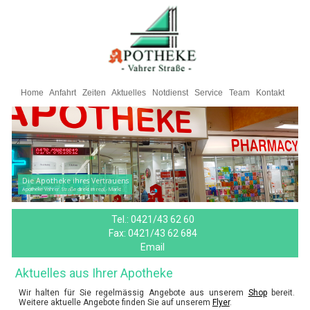
Home
Anfahrt
Zeiten
Aktuelles
Notdienst
Service
Team
Kontakt
Die Apotheke ihres Vertrauens
Apotheke Vahrer Straße direkt im real,- Markt
Tel.:
0421/43 62 60
Fax:
0421/43 62 684
Email
Aktuelles aus Ihrer Apotheke
Wir halten für Sie regelmässig Angebote aus unserem
Shop
bereit.
Weitere aktuelle Angebote finden Sie auf unserem
Flyer
.