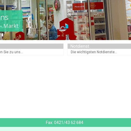
ens
,- Markt
Notdienst
n Sie zu uns...
Die wichtigsten Notdienste...
Fax:
0421/43 62 684