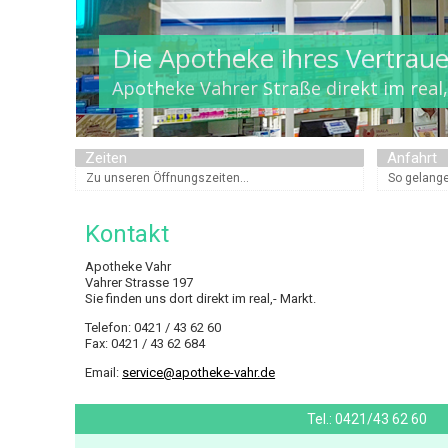
Die Apotheke ihres Vertrau
Apotheke Vahrer Straße direkt im real
Zeiten
Anfahrt
Zu unseren Öffnungszeiten...
So gelange
Kontakt
Apotheke Vahr
Vahrer Strasse 197
Sie finden uns dort direkt im real,- Markt.
Telefon: 0421 / 43 62 60
Fax: 0421 / 43 62 684
Email:
service@apotheke-vahr.de
Tel.:
0421/43 62 60