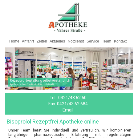
Home
Anfahrt
Zeiten
Aktuelles
Notdienst
Service
Team
Kontakt
Rezeptvorbestellung selbstverständlich
Apotheke Vahrer Straße direkt im real,- Markt
Tel.:
0421/43 62 60
Fax:
0421/43 62 684
Email
Bisoprolol Rezeptfrei Apotheke online
Unser Team berät Sie individuell und vertraulich. Wir kombinieren
langjährige pharmazeutische Erfahrung mit regelmäßigen