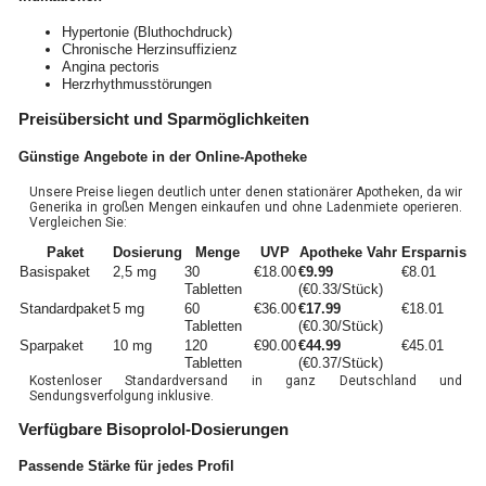
Hypertonie (Bluthochdruck)
Chronische Herzinsuffizienz
Angina pectoris
Herzrhythmusstörungen
Preisübersicht und Sparmöglichkeiten
Günstige Angebote in der Online-Apotheke
Unsere Preise liegen deutlich unter denen stationärer Apotheken, da wir
Generika in großen Mengen einkaufen und ohne Ladenmiete operieren.
Vergleichen Sie:
Paket
Dosierung
Menge
UVP
Apotheke Vahr
Ersparnis
Basispaket
2,5 mg
30
€18.00
€9.99
€8.01
Tabletten
(€0.33/Stück)
Standardpaket
5 mg
60
€36.00
€17.99
€18.01
Tabletten
(€0.30/Stück)
Sparpaket
10 mg
120
€90.00
€44.99
€45.01
Tabletten
(€0.37/Stück)
Kostenloser Standardversand in ganz Deutschland und
Sendungsverfolgung inklusive.
Verfügbare Bisoprolol-Dosierungen
Passende Stärke für jedes Profil