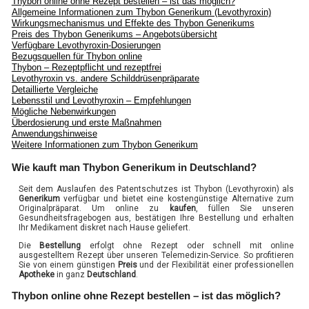
Thybon online ohne Rezept bestellen – ist das möglich?
Allgemeine Informationen zum Thybon Generikum (Levothyroxin)
Wirkungsmechanismus und Effekte des Thybon Generikums
Preis des Thybon Generikums – Angebotsübersicht
Verfügbare Levothyroxin-Dosierungen
Bezugsquellen für Thybon online
Thybon – Rezeptpflicht und rezeptfrei
Levothyroxin vs. andere Schilddrüsenpräparate
Detaillierte Vergleiche
Lebensstil und Levothyroxin – Empfehlungen
Mögliche Nebenwirkungen
Überdosierung und erste Maßnahmen
Anwendungshinweise
Weitere Informationen zum Thybon Generikum
Wie kauft man Thybon Generikum in Deutschland?
Seit dem Auslaufen des Patentschutzes ist Thybon (Levothyroxin) als
Generikum
verfügbar und bietet eine kostengünstige Alternative zum
Originalpräparat. Um online zu
kaufen
, füllen Sie unseren
Gesundheitsfragebogen aus, bestätigen Ihre Bestellung und erhalten
Ihr Medikament diskret nach Hause geliefert.
Die
Bestellung
erfolgt ohne Rezept oder schnell mit online
ausgestelltem Rezept über unseren Telemedizin-Service. So profitieren
Sie von einem günstigen
Preis
und der Flexibilität einer professionellen
Apotheke
in ganz
Deutschland
.
Thybon online ohne Rezept bestellen – ist das möglich?