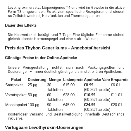
Levothyroxin ersetzt körpereigenes T4 und wird im Gewebe in die aktive
Form T3 umgewandelt. Es aktiviert spezifische Rezeptoren und steuert
so Zellstoffwechsel, Herzfunktion und Thermoregulation.
Dauer des Effekts
Die Halbwertszeit beträgt rund 7 Tage. Eine tägliche Einnahme sichert
gleichbleibende Hormonspegel und eine stabile Wirkung.
Preis des Thybon Generikums – Angebotsübersicht
Günstige Preise in der Online-Apotheke
Unsere Preisgestaltung richtet sich nach Packungsgrößen und
Dosierungen – immer deutlich günstiger als in stationären Apotheken:
Paket
Dosierung
Menge
Listenpreis
Apotheke Vahr
Ersparnis
Startpaket
25 µg
30
€15.00
€8.99
€6.01
Tabletten
(€0.30/Tablette)
Vorratspaket
50 µg
60
€28.00
€16.99
€11.01
Tabletten
(€0.28/Tablette)
Monatspaket
100 µg
90
€45.00
€24.99
€20.01
Tabletten
(€0.28/Tablette)
Kostenloser Versand und Bestellverfolgung innerhalb Deutschlands
inklusive.
Verfügbare Levothyroxin-Dosierungen