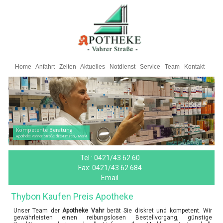
Home
Anfahrt
Zeiten
Aktuelles
Notdienst
Service
Team
Kontakt
Kompetente Beratung
Apotheke Vahrer Straße direkt im real,- Markt
Tel.:
0421/43 62 60
Fax:
0421/43 62 684
Email
Thybon Kaufen Preis Apotheke
Unser Team der
Apotheke Vahr
berät Sie diskret und kompetent. Wir
gewährleisten einen reibungslosen Bestellvorgang, günstige