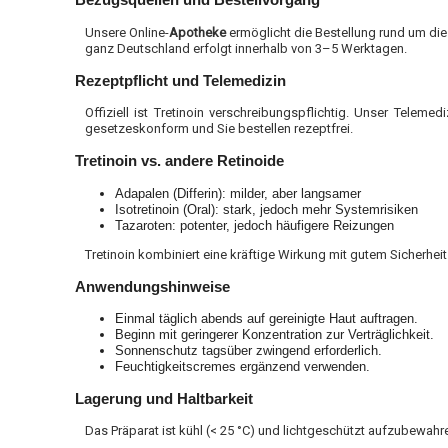
Unsere Online-
Apotheke
ermöglicht die Bestellung rund um di
ganz Deutschland erfolgt innerhalb von 3–5 Werktagen.
Rezeptpflicht und Telemedizin
Offiziell ist Tretinoin verschreibungspflichtig. Unser Teleme
gesetzeskonform und Sie bestellen rezeptfrei.
Tretinoin vs. andere Retinoide
Adapalen (Differin): milder, aber langsamer
Isotretinoin (Oral): stark, jedoch mehr Systemrisiken
Tazaroten: potenter, jedoch häufigere Reizungen
Tretinoin kombiniert eine kräftige Wirkung mit gutem Sicherhei
Anwendungshinweise
Einmal täglich abends auf gereinigte Haut auftragen.
Beginn mit geringerer Konzentration zur Verträglichkeit.
Sonnenschutz tagsüber zwingend erforderlich.
Feuchtigkeitscremes ergänzend verwenden.
Lagerung und Haltbarkeit
Das Präparat ist kühl (< 25 °C) und lichtgeschützt aufzubewah