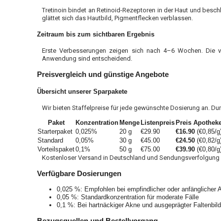
Tretinoin bindet an Retinoid-Rezeptoren in der Haut und besch
glättet sich das Hautbild, Pigmentflecken verblassen.
Zeitraum bis zum sichtbaren Ergebnis
Erste Verbesserungen zeigen sich nach 4–6 Wochen. Die v
Anwendung sind entscheidend.
Preisvergleich und günstige Angebote
Übersicht unserer Sparpakete
Wir bieten Staffelpreise für jede gewünschte Dosierung an. Du
Paket
Konzentration
Menge
Listenpreis
Preis Apothek
Starterpaket
0,025%
20 g
€29.90
€16.90
(€0,85/g
Standard
0,05%
30 g
€45.00
€24.50
(€0,82/g
Vorteilspaket
0,1%
50 g
€75.00
€39.90
(€0,80/g
Kostenloser Versand in Deutschland und Sendungsverfolgung i
Verfügbare Dosierungen
0,025 %: Empfohlen bei empfindlicher oder anfänglicher 
0,05 %: Standardkonzentration für moderate Fälle
0,1 %: Bei hartnäckiger Akne und ausgeprägter Faltenbil
Bezugsquellen und Bestellvorgang