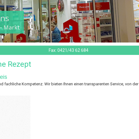
ens
,- Markt
Fax:
0421/43 62 684
ne Rezept
eis
nd fachliche Kompetenz. Wir bieten Ihnen einen transparenten Service, von de