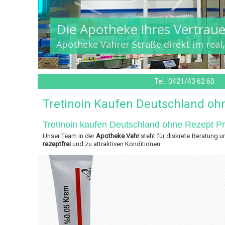
Die Apotheke ihres Vertrau
Apotheke Vahrer Straße direkt im real
Tel.:
0421/43 62 60
Tretinoin Kaufen Deutschland oh
Tretinoin kaufen Deutschland ohne Rezept Pr
Unser Team in der
Apotheke Vahr
steht für diskrete Beratung u
rezeptfrei
und zu attraktiven Konditionen.