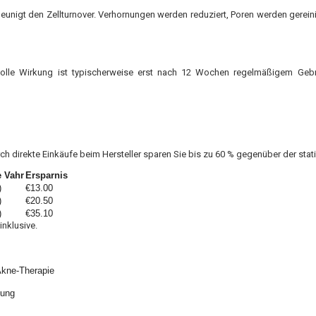
leunigt den Zellturnover. Verhornungen werden reduziert, Poren werden gerei
olle Wirkung ist typischerweise erst nach 12 Wochen regelmäßigem Geb
rch direkte Einkäufe beim Hersteller sparen Sie bis zu 60 % gegenüber der sta
e Vahr
Ersparnis
)
€13.00
)
€20.50
)
€35.10
nklusive.
Akne-Therapie
dung