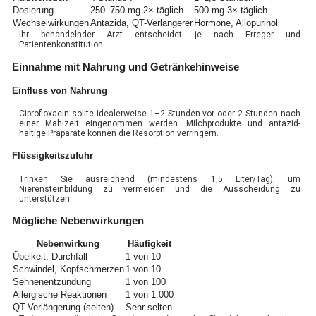
Dosierung
250–750 mg 2× täglich
500 mg 3× täglich
Wechselwirkungen
Antazida, QT-Verlängerer
Hormone, Allopurinol
Ihr behandelnder Arzt entscheidet je nach Erreger und
Patientenkonstitution.
Einnahme mit Nahrung und Getränkehinweise
Einfluss von Nahrung
Ciprofloxacin sollte idealerweise 1–2 Stunden vor oder 2 Stunden nach
einer Mahlzeit eingenommen werden. Milchprodukte und antazid-
haltige Präparate können die Resorption verringern.
Flüssigkeitszufuhr
Trinken Sie ausreichend (mindestens 1,5 Liter/Tag), um
Nierensteinbildung zu vermeiden und die Ausscheidung zu
unterstützen.
Mögliche Nebenwirkungen
Nebenwirkung
Häufigkeit
Übelkeit, Durchfall
1 von 10
Schwindel, Kopfschmerzen
1 von 10
Sehnenentzündung
1 von 100
Allergische Reaktionen
1 von 1.000
QT-Verlängerung (selten)
Sehr selten