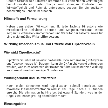
Unsere Ciprofloxacin-Tabletten stammen aus zertifizierten GMP-fähigen
Produktionsstätten. Jede Charge wird strengen Kontrollen auf
Wirkstoffgehalt und Reinheit unterzogen, sodass Sie ein qualitativ
hochwertiges Generikum erhalten.
Hilfsstoffe und Formulierung
Neben dem aktiven Wirkstoff enthält jede Tablette Hilfsstoffe wie
mikrokristalline Cellulose, Lactose und Magnesiumstearat. Diese
sorgen für optimale Verarbeitbarkeit und Stabilität der Tablette sowie für
eine gleichmäßige Wirkstofffreisetzung.
Wirkungsmechanismus und Effekte von Ciprofloxacin
Wie wirkt Ciprofloxacin?
Ciprofloxacin inhibiert selektiv bakterielle Topoisomerasen (DNA-Gyrase
und Topoisomerase IV). Dadurch kann die DNA nicht korrekt entwunden
werden, was zum Absterben der Bakterien führt. Die bakterizide Wirkung
setzt meist innerhalb weniger Stunden ein.
Wirkungseintritt und Halbwertszeit
Nach oraler Einnahme wird Ciprofloxacin schnell resorbiert. Die
maximale Plasmakonzentration wird in der Regel nach 1–2 Stunden
erreicht. Die elimination half-life beträgt etwa 4 Stunden, was in der
Regel zwei Dosen pro Tag erforderlich macht.
Einsatzgebiete