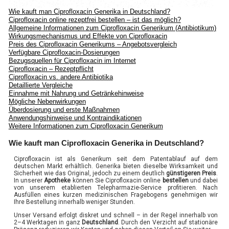
Wie kauft man Ciprofloxacin Generika in Deutschland?
Ciprofloxacin online rezeptfrei bestellen – ist das möglich?
Allgemeine Informationen zum Ciprofloxacin Generikum (Antibiotikum)
Wirkungsmechanismus und Effekte von Ciprofloxacin
Preis des Ciprofloxacin Generikums – Angebotsvergleich
Verfügbare Ciprofloxacin-Dosierungen
Bezugsquellen für Ciprofloxacin im Internet
Ciprofloxacin – Rezeptpflicht
Ciprofloxacin vs. andere Antibiotika
Detaillierte Vergleiche
Einnahme mit Nahrung und Getränkehinweise
Mögliche Nebenwirkungen
Überdosierung und erste Maßnahmen
Anwendungshinweise und Kontraindikationen
Weitere Informationen zum Ciprofloxacin Generikum
Wie kauft man Ciprofloxacin Generika in Deutschland?
Ciprofloxacin ist als Generikum seit dem Patentablauf auf dem
deutschen Markt erhältlich. Generika bieten dieselbe Wirksamkeit und
Sicherheit wie das Original, jedoch zu einem deutlich
günstigeren Preis
.
In unserer
Apotheke
können Sie Ciprofloxacin online
bestellen
und dabei
von unserem etablierten Telepharmazie-Service profitieren. Nach
Ausfüllen eines kurzen medizinischen Fragebogens genehmigen wir
Ihre Bestellung innerhalb weniger Stunden.
Unser Versand erfolgt diskret und schnell – in der Regel innerhalb von
2–4 Werktagen in ganz
Deutschland
. Durch den Verzicht auf stationäre