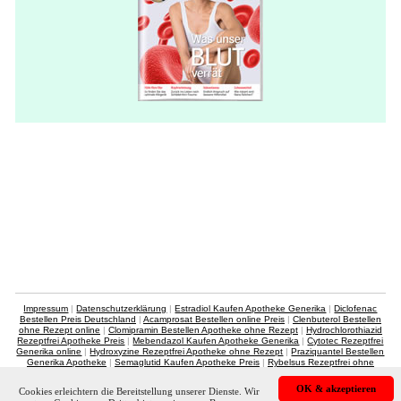
Impressum
|
Datenschutzerklärung
|
Estradiol Kaufen Apotheke Generika
|
Diclofenac
Bestellen Preis Deutschland
|
Acamprosat Bestellen online Preis
|
Clenbuterol Bestellen
ohne Rezept online
|
Clomipramin Bestellen Apotheke ohne Rezept
|
Hydrochlorothiazid
Rezeptfrei Apotheke Preis
|
Mebendazol Kaufen Apotheke Generika
|
Cytotec Rezeptfrei
Generika online
|
Hydroxyzine Rezeptfrei Apotheke ohne Rezept
|
Praziquantel Bestellen
Generika Apotheke
|
Semaglutid Kaufen Apotheke Preis
|
Rybelsus Rezeptfrei ohne
Rezept Deutschland
|
Ciprofloxacin Bestellen ohne Rezept Apotheke
|
Salbutamol
Kaufen günstig Preis
|
Prednisolon Bestellen Preis online
|
webtional
OK & akzeptieren
Cookies erleichtern die Bereitstellung unserer Dienste. Wir