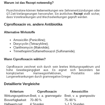
Warum ist das Rezept notwendig?
Fluorchinolone können Nebenwirkungen wie Sehnenentzündungen oder
QT-Zeit-Verlängerungen hervorrufen. Ein ärztliches
Rezept
stellt sicher,
dass Vorerkrankungen und Wechselwirkungen geprüft werden.
Ciprofloxacin vs. andere Antibiotika
Alternative Wirkstoffe
Amoxicillin (Penicilline);
Doxycyclin (Tetrazykline);
Clarithromycin (Makrolide);
Trimethoprim/Sulfamethoxazol (Sulfonamide).
Wann Ciprofloxacin wählen?
Ciprofloxacin zeichnet sich durch sein breites Wirkungsspektrum und
hohe Gewebegängigkeit aus. Es eignet sich besonders bei
komplizierten Harnwegsinfektionen, Prostatitis oder
Lungenerkrankungen durch gramnegative Erreger.
Detaillierte Vergleiche
Kriterium
Ciprofloxacin
Amoxicillin
Wirkungsspektrum
Breit, v. a. gramnegativ
Breit, v. a. grampositiv
Bioverfügbarkeit
70–80 %
75–90 %
Halbwertszeit
4 Stunden
1–1,5 Stunden