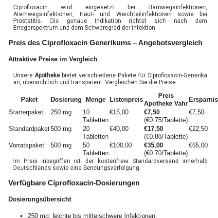
Ciprofloxacin wird eingesetzt bei Harnwegsinfektionen,
Atemwegsinfektionen, Haut- und Weichteilinfektionen sowie bei
Prostatitis. Die genaue Indikation richtet sich nach dem
Erregerspektrum und dem Schweregrad der Infektion.
Preis des Ciprofloxacin Generikums – Angebotsvergleich
Attraktive Preise im Vergleich
Unsere
Apotheke
bietet verschiedene Pakete für Ciprofloxacin-Generika
an, übersichtlich und transparent. Vergleichen Sie die Preise:
Preis
Paket
Dosierung
Menge
Listenpreis
Ersparnis
Apotheke Vahr
Starterpaket
250 mg
10
€15,00
€7,50
€7,50
Tabletten
(€0.75/Tablette)
Standardpaket
500 mg
20
€40,00
€17,50
€22,50
Tabletten
(€0.88/Tablette)
Vorratspaket
500 mg
50
€100,00
€35,00
€65,00
Tabletten
(€0.70/Tablette)
Im Preis inbegriffen ist der kostenfreie Standardversand innerhalb
Deutschlands sowie eine Sendungsverfolgung.
Verfügbare Ciprofloxacin-Dosierungen
Dosierungsübersicht
250 mg: leichte bis mittelschwere Infektionen.