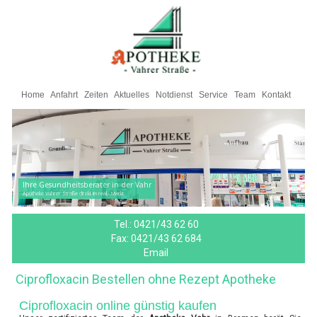
Home
Anfahrt
Zeiten
Aktuelles
Notdienst
Service
Team
Kontakt
Ihre Gesundheitsberater in der Vahr
Apotheke Vahrer Straße direkt im real,- Markt
Tel.:
0421/43 62 60
Fax:
0421/43 62 684
Email
Ciprofloxacin Bestellen ohne Rezept Apotheke
Ciprofloxacin online günstig kaufen