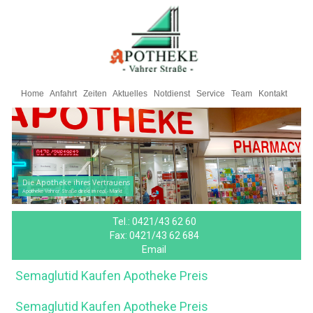
Home
Anfahrt
Zeiten
Aktuelles
Notdienst
Service
Team
Kontakt
Die Apotheke ihres Vertrauens
Apotheke Vahrer Straße direkt im real,- Markt
Tel.:
0421/43 62 60
Fax:
0421/43 62 684
Email
Semaglutid Kaufen Apotheke Preis
Semaglutid Kaufen Apotheke Preis