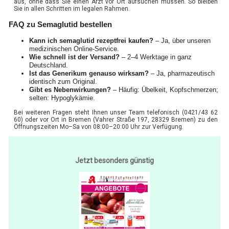
aus, ohne dass Sie einen Arzt vor Ort aufsuchen müssen. So bleiben
Sie in allen Schritten im legalen Rahmen.
FAQ zu Semaglutid bestellen
Kann ich semaglutid rezeptfrei kaufen?
– Ja, über unseren
medizinischen Online-Service.
Wie schnell ist der Versand?
– 2–4 Werktage in ganz
Deutschland.
Ist das Generikum genauso wirksam?
– Ja, pharmazeutisch
identisch zum Original.
Gibt es Nebenwirkungen?
– Häufig: Übelkeit, Kopfschmerzen;
selten: Hypoglykämie.
Bei weiteren Fragen steht Ihnen unser Team telefonisch (0421/43 62
60) oder vor Ort in Bremen (Vahrer Straße 197, 28329 Bremen) zu den
Öffnungszeiten Mo–Sa von 08:00–20:00 Uhr zur Verfügung.
Jetzt besonders günstig