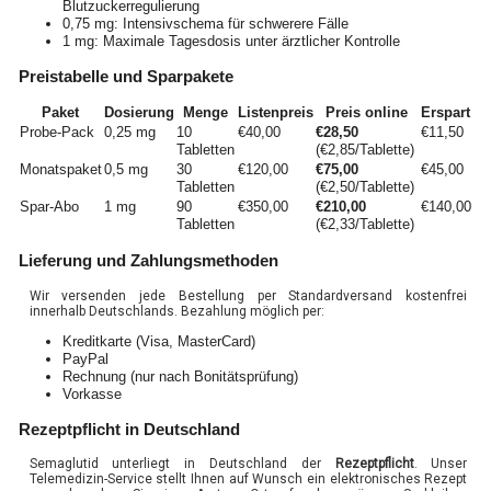
Blutzuckerregulierung
0,75 mg: Intensivschema für schwerere Fälle
1 mg: Maximale Tagesdosis unter ärztlicher Kontrolle
Preistabelle und Sparpakete
Paket
Dosierung
Menge
Listenpreis
Preis online
Erspart
Probe-Pack
0,25 mg
10
€40,00
€28,50
€11,50
Tabletten
(€2,85/Tablette)
Monatspaket
0,5 mg
30
€120,00
€75,00
€45,00
Tabletten
(€2,50/Tablette)
Spar-Abo
1 mg
90
€350,00
€210,00
€140,00
Tabletten
(€2,33/Tablette)
Lieferung und Zahlungsmethoden
Wir versenden jede Bestellung per Standardversand kostenfrei
innerhalb Deutschlands. Bezahlung möglich per:
Kreditkarte (Visa, MasterCard)
PayPal
Rechnung (nur nach Bonitätsprüfung)
Vorkasse
Rezeptpflicht in Deutschland
Semaglutid unterliegt in Deutschland der
Rezeptpflicht
. Unser
Telemedizin-Service stellt Ihnen auf Wunsch ein elektronisches Rezept